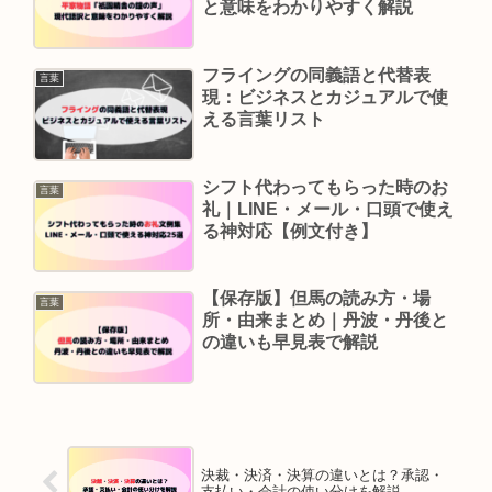
と意味をわかりやすく解説
フライングの同義語と代替表
言葉
現：ビジネスとカジュアルで使
える言葉リスト
シフト代わってもらった時のお
言葉
礼｜LINE・メール・口頭で使え
る神対応【例文付き】
【保存版】但馬の読み方・場
言葉
所・由来まとめ｜丹波・丹後と
の違いも早見表で解説
決裁・決済・決算の違いとは？承認・
支払い・会計の使い分けを解説