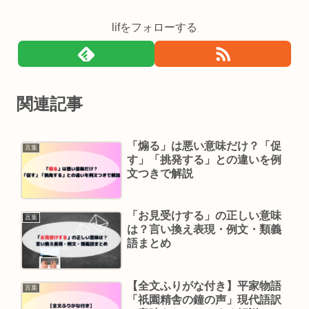
lifをフォローする
関連記事
「煽る」は悪い意味だけ？「促
言葉
す」「挑発する」との違いを例
文つきで解説
「お見受けする」の正しい意味
言葉
は？言い換え表現・例文・類義
語まとめ
【全文ふりがな付き】平家物語
言葉
「祇園精舎の鐘の声」現代語訳