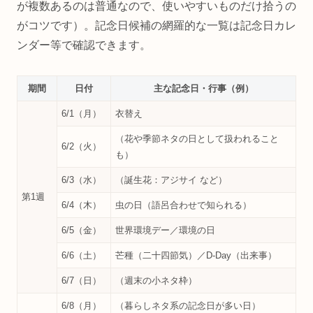
が複数あるのは普通なので、使いやすいものだけ拾うの
がコツです）。記念日候補の網羅的な一覧は記念日カレ
ンダー等で確認できます。
期間
日付
主な記念日・行事（例）
6/1（月）
衣替え
（花や季節ネタの日として扱われること
6/2（火）
も）
6/3（水）
（誕生花：アジサイ など）
第1週
6/4（木）
虫の日（語呂合わせで知られる）
6/5（金）
世界環境デー／環境の日
6/6（土）
芒種（二十四節気）／D-Day（出来事）
6/7（日）
（週末の小ネタ枠）
6/8（月）
（暮らしネタ系の記念日が多い日）