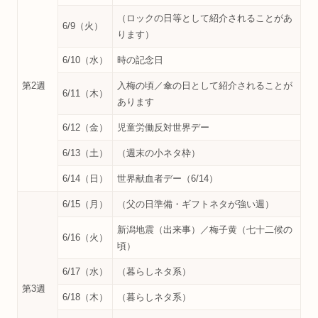
（ロックの日等として紹介されることがあ
6/9（火）
ります）
6/10（水）
時の記念日
第2週
入梅の頃／傘の日として紹介されることが
6/11（木）
あります
6/12（金）
児童労働反対世界デー
6/13（土）
（週末の小ネタ枠）
6/14（日）
世界献血者デー（6/14）
6/15（月）
（父の日準備・ギフトネタが強い週）
新潟地震（出来事）／梅子黄（七十二候の
6/16（火）
頃）
6/17（水）
（暮らしネタ系）
第3週
6/18（木）
（暮らしネタ系）