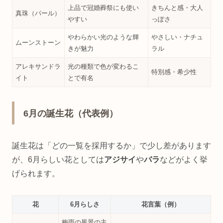
上品で冠婚葬祭にも使い
きちんと感・大人
真珠（パール）
やすい
っぽさ
やわらかい光のような輝
やさしい・ナチュ
ムーンストーン
きが魅力
ラル
アレキサンドラ
光の種類で色が変わるこ
特別感・希少性
イト
とで有名
6月の誕生花（代表例）
誕生花は「どの一覧を採用するか」で少し差があります
が、6月らしい花としては
アジサイ
や
バラ
などがよく挙
げられます。
花
6月らしさ
花言葉（例）
梅雨の風景の主