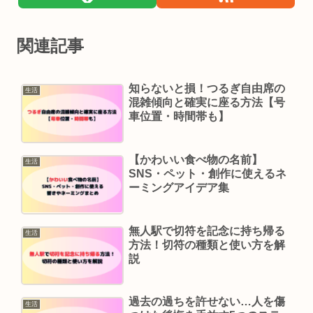
関連記事
知らないと損！つるぎ自由席の
生活
混雑傾向と確実に座る方法【号
車位置・時間帯も】
【かわいい食べ物の名前】
生活
SNS・ペット・創作に使えるネ
ーミングアイデア集
無人駅で切符を記念に持ち帰る
生活
方法！切符の種類と使い方を解
説
過去の過ちを許せない…人を傷
生活