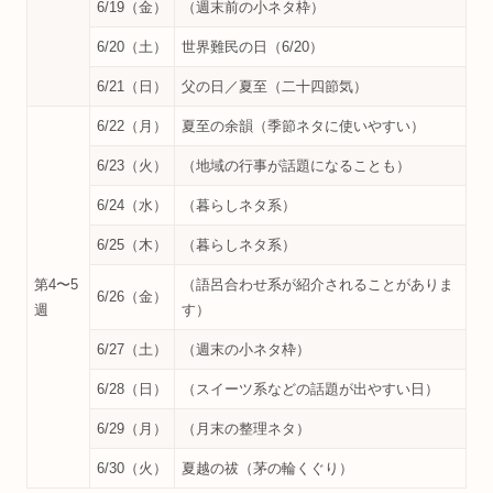
6/19（金）
（週末前の小ネタ枠）
6/20（土）
世界難民の日（6/20）
6/21（日）
父の日／夏至（二十四節気）
6/22（月）
夏至の余韻（季節ネタに使いやすい）
6/23（火）
（地域の行事が話題になることも）
6/24（水）
（暮らしネタ系）
6/25（木）
（暮らしネタ系）
第4〜5
（語呂合わせ系が紹介されることがありま
6/26（金）
週
す）
6/27（土）
（週末の小ネタ枠）
6/28（日）
（スイーツ系などの話題が出やすい日）
6/29（月）
（月末の整理ネタ）
6/30（火）
夏越の祓（茅の輪くぐり）