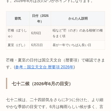
す。2026年6月は次の2つがポイントになります。
日付（2026
節気
かんたん説明
年）
芒種（ぼうし
稲など“芒（のぎ）のある植物”の種
6月6日
ゅ）
をまく頃
夏至（げし）
6月21日
昼が一年でいちばん長い日
芒種・夏至の日付は国立天文台（暦要項）で確認できま
す。(
参考：国立天文台 暦要項 2026年
)
七十二候（2026年6月の目安）
七十二候は、二十四節気をさらに3つに分けた、より細
やかな季節の目安です。6月は梅雨らしい候が多く、言