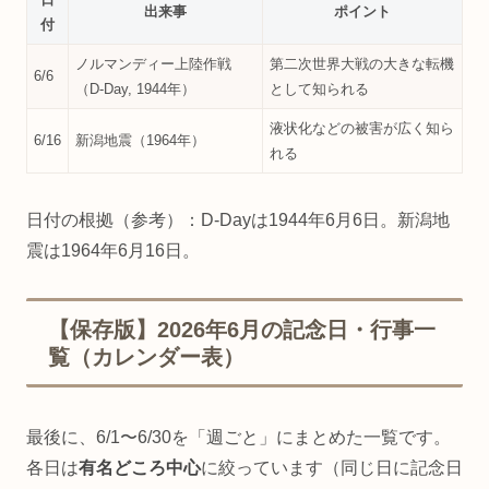
出来事
ポイント
付
ノルマンディー上陸作戦
第二次世界大戦の大きな転機
6/6
（D-Day, 1944年）
として知られる
液状化などの被害が広く知ら
6/16
新潟地震（1964年）
れる
日付の根拠（参考）：D-Dayは1944年6月6日。新潟地
震は1964年6月16日。
【保存版】2026年6月の記念日・行事一
覧（カレンダー表）
最後に、6/1〜6/30を「週ごと」にまとめた一覧です。
各日は
有名どころ中心
に絞っています（同じ日に記念日