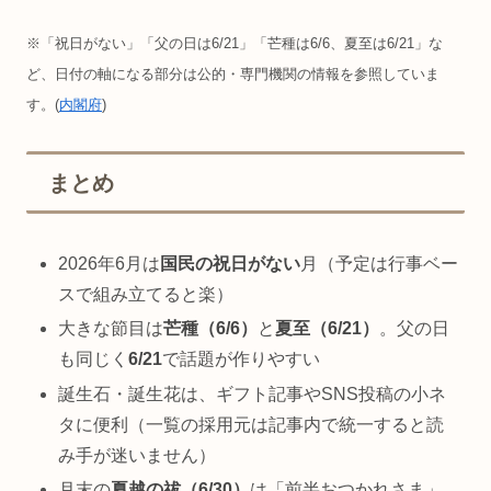
※「祝日がない」「父の日は6/21」「芒種は6/6、夏至は6/21」な
ど、日付の軸になる部分は公的・専門機関の情報を参照していま
す。(
内閣府
)
まとめ
2026年6月は
国民の祝日がない
月（予定は行事ベー
スで組み立てると楽）
大きな節目は
芒種（6/6）
と
夏至（6/21）
。父の日
も同じく
6/21
で話題が作りやすい
誕生石・誕生花は、ギフト記事やSNS投稿の小ネ
タに便利（一覧の採用元は記事内で統一すると読
み手が迷いません）
月末の
夏越の祓（6/30）
は「前半おつかれさま」