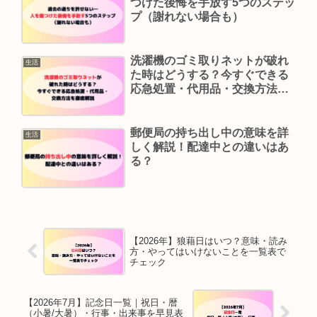
つけた後悔を手放す5つのステッ
プ（謝れない場合も）
洗濯機のゴミ取りネットが破れ
生活
た時はどうする？今すぐできる
応急処置・代用品・交換方法ま
とめ
郵便局の持ち出し中の意味を詳
生活
しく解説！配達中との違いはあ
る？
【2026年】狼藉日はいつ？意味・読み
方・やってはいけないことを一覧表で
チェック
【2026年7月】記念日一覧｜祝日・暦
（小暑/大暑）・行事・出来事を早見表