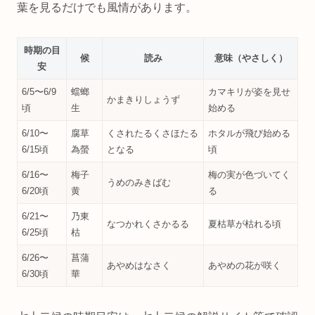
葉を見るだけでも風情があります。
時期の目
候
読み
意味（やさしく）
安
6/5〜6/9
蟷螂
カマキリが姿を見せ
かまきりしょうず
頃
生
始める
6/10〜
腐草
くされたるくさほたる
ホタルが飛び始める
6/15頃
為螢
となる
頃
6/16〜
梅子
梅の実が色づいてく
うめのみきばむ
6/20頃
黄
る
6/21〜
乃東
なつかれくさかるる
夏枯草が枯れる頃
6/25頃
枯
6/26〜
菖蒲
あやめはなさく
あやめの花が咲く
6/30頃
華