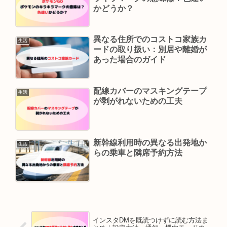
かどうか？
異なる住所でのコストコ家族カ
生活
ードの取り扱い：別居や離婚が
あった場合のガイド
配線カバーのマスキングテープ
生活
が剥がれないための工夫
新幹線利用時の異なる出発地か
生活
らの乗車と隣席予約方法
インスタDMを既読つけずに読む方法ま