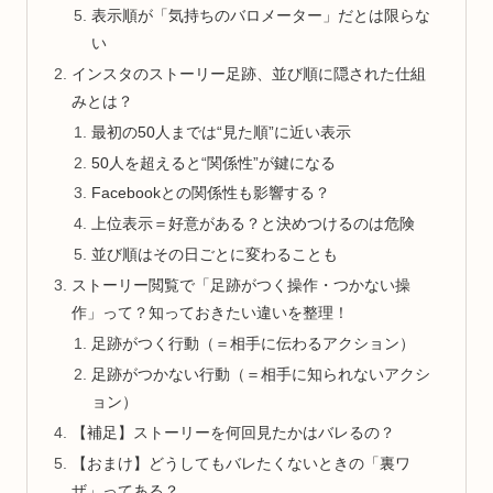
表示順が「気持ちのバロメーター」だとは限らな
い
インスタのストーリー足跡、並び順に隠された仕組
みとは？
最初の50人までは“見た順”に近い表示
50人を超えると“関係性”が鍵になる
Facebookとの関係性も影響する？
上位表示＝好意がある？と決めつけるのは危険
並び順はその日ごとに変わることも
ストーリー閲覧で「足跡がつく操作・つかない操
作」って？知っておきたい違いを整理！
足跡がつく行動（＝相手に伝わるアクション）
足跡がつかない行動（＝相手に知られないアクシ
ョン）
【補足】ストーリーを何回見たかはバレるの？
【おまけ】どうしてもバレたくないときの「裏ワ
ザ」ってある？