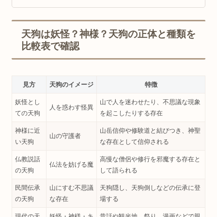
天狗は妖怪？神様？天狗の正体と種類を
比較表で確認
見方
天狗のイメージ
特徴
妖怪とし
山で人を迷わせたり、不思議な現象
人を惑わす怪異
ての天狗
を起こしたりする存在
神様に近
山岳信仰や修験道と結びつき、神聖
山の守護者
い天狗
な存在として信仰される
仏教説話
高慢な僧侶や修行を邪魔する存在と
仏法を妨げる魔
の天狗
して語られる
民間伝承
山にすむ不思議
天狗隠し、天狗倒しなどの伝承に登
の天狗
な存在
場する
現代の天
妖怪・神様・キ
昔話や観光地、祭り、漫画などで親