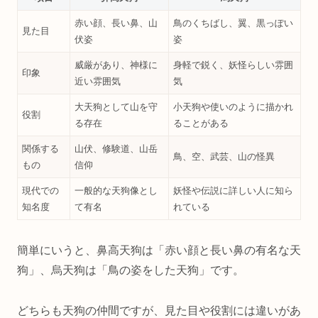
赤い顔、長い鼻、山
鳥のくちばし、翼、黒っぽい
見た目
伏姿
姿
威厳があり、神様に
身軽で鋭く、妖怪らしい雰囲
印象
近い雰囲気
気
大天狗として山を守
小天狗や使いのように描かれ
役割
る存在
ることがある
関係する
山伏、修験道、山岳
鳥、空、武芸、山の怪異
もの
信仰
現代での
一般的な天狗像とし
妖怪や伝説に詳しい人に知ら
知名度
て有名
れている
簡単にいうと、鼻高天狗は「赤い顔と長い鼻の有名な天
狗」、烏天狗は「鳥の姿をした天狗」です。
どちらも天狗の仲間ですが、見た目や役割には違いがあ