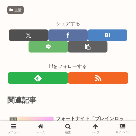
生活
シェアする
lifをフォローする
関連記事
フォートナイト「ブレインロッ
生活
トを盗む」最新コードまとめ｜
入力方法＆注意点ガイド
メニュー
ホーム
検索
トップ
サイドバー