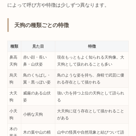
によって呼び方や特徴は少しずつ異なります。
天狗の種類ごとの特徴
種類
見た目
特徴
鼻高
赤い顔・長い
現在もっともよく知られる天狗像。大
天狗
鼻・山伏姿
天狗として扱われることも多い
烏天
鳥のくちばし・
鳥のような姿を持ち、身軽で武芸に優
狗
翼・黒っぽい姿
れる存在として描かれる
大天
威厳のある山伏
強い力を持つ上位の天狗として語られ
狗
姿
る
小天
大天狗に従う存在として描かれること
小柄な天狗
狗
がある
木の
木の葉や山の精
山中の怪異や自然現象と結びついて語
葉天