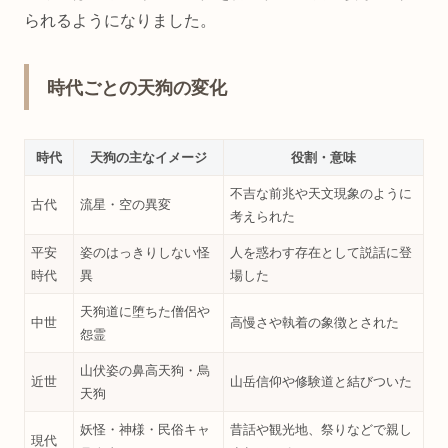
られるようになりました。
時代ごとの天狗の変化
時代
天狗の主なイメージ
役割・意味
不吉な前兆や天文現象のように
古代
流星・空の異変
考えられた
平安
姿のはっきりしない怪
人を惑わす存在として説話に登
時代
異
場した
天狗道に堕ちた僧侶や
中世
高慢さや執着の象徴とされた
怨霊
山伏姿の鼻高天狗・烏
近世
山岳信仰や修験道と結びついた
天狗
妖怪・神様・民俗キャ
昔話や観光地、祭りなどで親し
現代