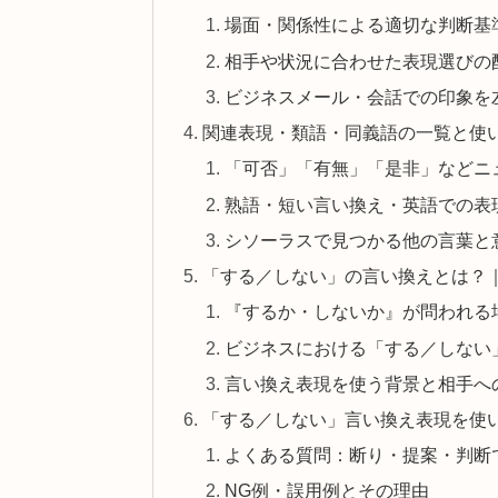
場面・関係性による適切な判断基
相手や状況に合わせた表現選びの
ビジネスメール・会話での印象を
関連表現・類語・同義語の一覧と使
「可否」「有無」「是非」などニ
熟語・短い言い換え・英語での表
シソーラスで見つかる他の言葉と
「する／しない」の言い換えとは？
『するか・しないか』が問われる
ビジネスにおける「する／しない
言い換え表現を使う背景と相手へ
「する／しない」言い換え表現を使い
よくある質問：断り・提案・判断
NG例・誤用例とその理由