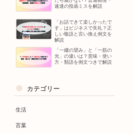
たら届かない？普通郵便・
速達の投函ミスを解説
「お話できて楽しかったで
す」はビジネスで失礼？正
しい敬語と言い換え例文を
解説
「一縷の望み」と「一筋の
光」の違いは？意味・使い
方・類語を例文つきで解説
カテゴリー
生活
言葉