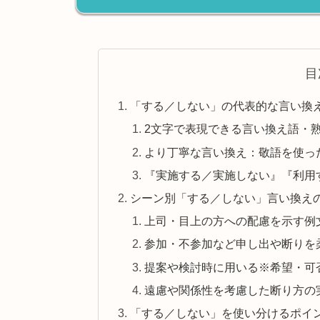
目
「する／しない」の代表的な言い換
2文字で表現できる言い換え語・
より丁寧な言い換え：敬語を使っ
『実施する／実施しない』『利用
シーン別「する／しない」言い換え
上司・目上の方への配慮を示す例
参加・不参加など申し出や断りを
提案や検討時に用いる※希望・可
遠慮や関係性を考慮した断り方の
「する／しない」を使い分けるポイ