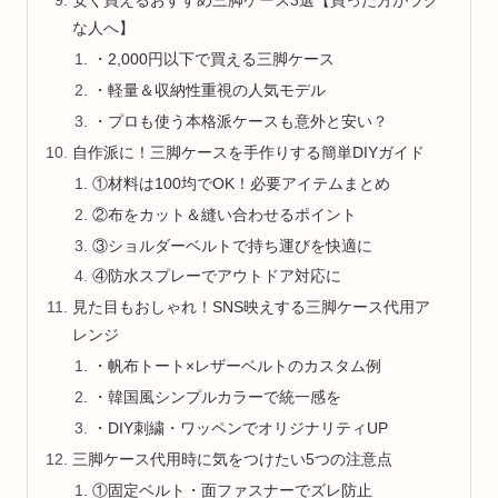
安く買えるおすすめ三脚ケース3選【買った方がラク
な人へ】
・2,000円以下で買える三脚ケース
・軽量＆収納性重視の人気モデル
・プロも使う本格派ケースも意外と安い？
自作派に！三脚ケースを手作りする簡単DIYガイド
①材料は100均でOK！必要アイテムまとめ
②布をカット＆縫い合わせるポイント
③ショルダーベルトで持ち運びを快適に
④防水スプレーでアウトドア対応に
見た目もおしゃれ！SNS映えする三脚ケース代用ア
レンジ
・帆布トート×レザーベルトのカスタム例
・韓国風シンプルカラーで統一感を
・DIY刺繍・ワッペンでオリジナリティUP
三脚ケース代用時に気をつけたい5つの注意点
①固定ベルト・面ファスナーでズレ防止