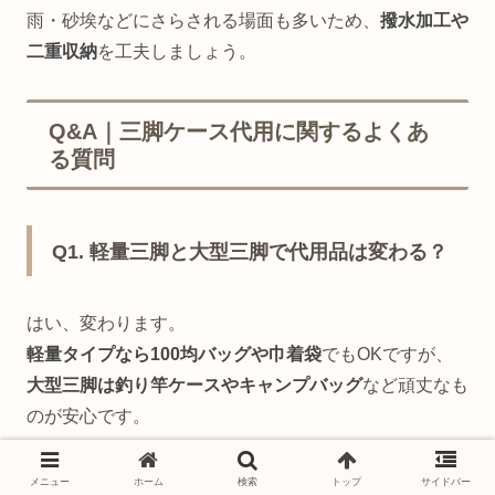
雨・砂埃などにさらされる場面も多いため、
撥水加工や
二重収納
を工夫しましょう。
Q&A｜三脚ケース代用に関するよくあ
る質問
Q1. 軽量三脚と大型三脚で代用品は変わる？
はい、変わります。
軽量タイプなら100均バッグや巾着袋
でもOKですが、
大型三脚は釣り竿ケースやキャンプバッグ
など頑丈なも
のが安心です。
メニュー
ホーム
検索
トップ
サイドバー
Q2. 機内持ち込みや旅行に使える代用品は？