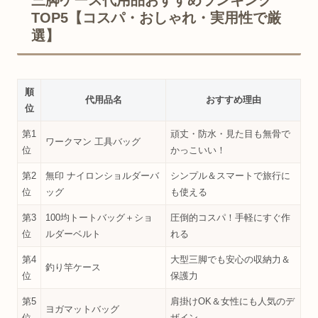
三脚ケース代用品おすすめランキング
TOP5【コスパ・おしゃれ・実用性で厳
選】
順
代用品名
おすすめ理由
位
第1
頑丈・防水・見た目も無骨で
ワークマン 工具バッグ
位
かっこいい！
第2
無印 ナイロンショルダーバ
シンプル＆スマートで旅行に
位
ッグ
も使える
第3
100均トートバッグ＋ショ
圧倒的コスパ！手軽にすぐ作
位
ルダーベルト
れる
第4
大型三脚でも安心の収納力＆
釣り竿ケース
位
保護力
第5
肩掛けOK＆女性にも人気のデ
ヨガマットバッグ
位
ザイン