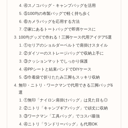
④スノコバッグ・キャンプバッグを活用
⑤100均の布製バッグで軽く持ち歩く
⑥カメラバッグを応用する方法
⑦家にあるトートバッグで即席ケースに
100均グッズで作れる！三脚ケース代用アイデア5選
①セリアのショルダーベルトで肩掛けスタイル
②ダイソーのストレージバッグで収納上手に
③クッションマットでしっかり保護
④PPシートと結束バンドでDIYケース
⑤巾着袋で折りたたみ三脚もスッキリ収納
無印・ニトリ・ワークマンで代用できる三脚バッグ6
選
①無印「ナイロン肩掛けバッグ」は見た目も◎
②ニトリ「キャンプギアバッグ」で頑丈に収納
③ワークマン「工具バッグ」でコスパ最強
④ニトリ「ランドリーバッグ」も代用OK