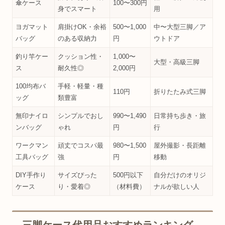
傘ケース
100〜300円
身でスマート
用
ヨガマット
肩掛けOK・余裕
500〜1,000
中〜大型三脚／ア
バッグ
のある収納力
円
ウトドア
釣り竿ケー
クッション性・
1,000〜
大型・高級三脚
ス
耐久性◎
2,000円
100均布バ
手軽・軽量・種
110円
折りたたみ式三脚
ッグ
類豊富
無印ナイロ
シンプルでおし
990〜1,490
日常持ち歩き・旅
ンバッグ
ゃれ
円
行
ワークマン
頑丈でコスパ最
980〜1,500
屋外撮影・長距離
工具バッグ
強
円
移動
DIY手作り
サイズぴった
500円以下
自分だけのオリジ
ケース
り・愛着◎
（材料費）
ナルが欲しい人