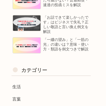
たら届かない？普通郵便・
速達の投函ミスを解説
「お話できて楽しかったで
す」はビジネスで失礼？正
しい敬語と言い換え例文を
解説
「一縷の望み」と「一筋の
光」の違いは？意味・使い
方・類語を例文つきで解説
カテゴリー
生活
言葉