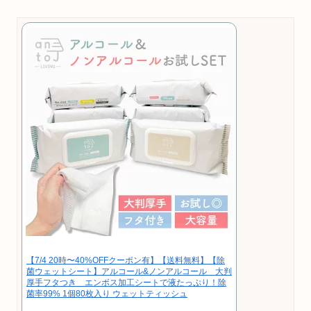
【7/4 20時〜40%OFFクーポン有】【送料無料】【除
菌ウェットシート】アルコール&ノンアルコール 大判
厚手フタつき エンボス加工シートで液たっぷり！除
菌率99% 1個80枚入り ウェットティッシュ