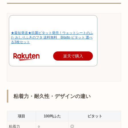
★最短発送★抗菌ビタット発売！ウェットシートのふ
た おしりふきのフタ 送料無料 Bitatto ビタット 選べ
る3枚セット
楽天で購入
粘着力・耐久性・デザインの違い
項目
100均ふた
ビタット
粘着力
○
◎