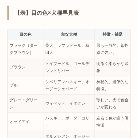
【表】目の色×犬種早見表
目の色
主な犬種
特徴・補足
ブラック（ダー
柴犬、ラブラドール、秋
最も一般的。紫外
クブラウン）
田犬
線に強い。
トイプードル、ゴールデ
明るく柔らかな印
ブラウン
ンレトリバー
象
シベリアンハスキー、オ
神秘的。遺伝的な
ブルー
ージーシェパード
特徴。
グレー・グリー
珍しい。光で色合
ウィペット、イタグレ
ン
いが変わる
ハスキー、ボーダーコリ
左右で色が違う個
オッドアイ
ー
性派
ダルメシアン、オージー