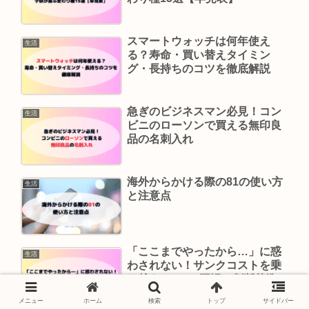
スマートウォッチは何年使え
生活
る？寿命・買い替えタイミン
グ・長持ちのコツを徹底解説
急ぎのビジネスマン必見！コン
生活
ビニのローソンで買える無印良
品の名刺入れ
海外からかける際の81の使い方
生活
と注意点
「ここまでやったから…」に惑
生活
わされない！サンクコストを乗
り越える5つの習慣と判断基準
メニュー
ホーム
検索
トップ
サイドバー