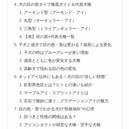
犬の目の形タイプ徹底ガイド＆代表犬種
アーモンド型（アーモンド・アイ）
丸型（サーキュラー・アイ）
三角型（トライアンギュラー・アイ）
【表】目の形×代表犬種一覧
子犬と成犬で目の色・形は変わる？成長による変化
子犬の時はブルーグレーが多い理由
成長とともに色が変化する犬種
高齢犬で現れる目の色の変化
オッドアイ以外にもある！犬の目の“珍しい特徴”
虹彩異色症とは？ヒトとの違いも紹介
マーブルアイ・スプリットアイとは
左右で微妙に違う…グラデーションアイの魅力
目の色・形でわかる犬の“性格傾向”や心理
目つきと性格の関係はある？
アイコンタクトが得意な犬種・苦手な犬種