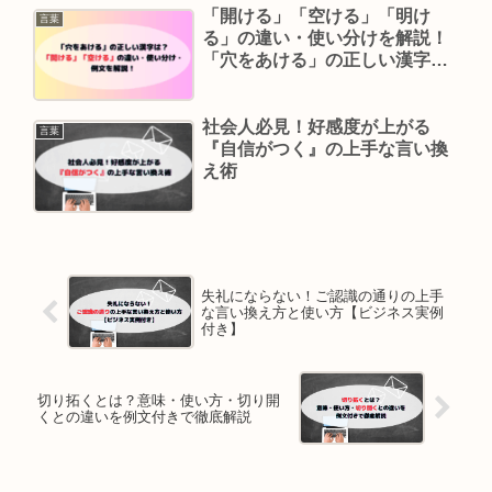
「開ける」「空ける」「明け
言葉
る」の違い・使い分けを解説！
「穴をあける」の正しい漢字は
どれ？
社会人必見！好感度が上がる
言葉
『自信がつく』の上手な言い換
え術
失礼にならない！ご認識の通りの上手
な言い換え方と使い方【ビジネス実例
付き】
切り拓くとは？意味・使い方・切り開
くとの違いを例文付きで徹底解説