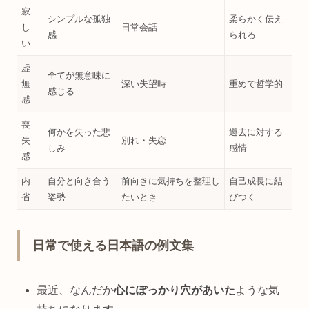
寂
シンプルな孤独
柔らかく伝え
し
日常会話
感
られる
い
虚
全てが無意味に
無
深い失望時
重めで哲学的
感じる
感
喪
何かを失った悲
過去に対する
失
別れ・失恋
しみ
感情
感
内
自分と向き合う
前向きに気持ちを整理し
自己成長に結
省
姿勢
たいとき
びつく
日常で使える日本語の例文集
最近、なんだか
心にぽっかり穴があいた
ような気