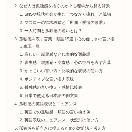
なぜ人は孤独感を抱くのか？心理学から見る背景
SNSや現代社会が生む「つながり疲れ」と孤独
マズローの欲求段階と「所属・愛情の欲求」
一人時間と孤独感の違いとは？
孤独感を表す言葉・類語15選｜心の虚しさの言い換
え表現一覧
寂しい・寂寥感など代表的な類義語
喪失感・虚無感・空虚感：心の空白を表す言葉
かっこいい言い方・比喩的な表現の使い方
ポジティブな言い換え表現
孤独感の言い換え・感情比較表
日常で使える日本語の例文集
孤独感の英語表現とニュアンス
英語での孤独感・類語の言い換え例
英語表現のニュアンス・状況別の使い方
孤独感を前向きに捉えるための対処法・考え方