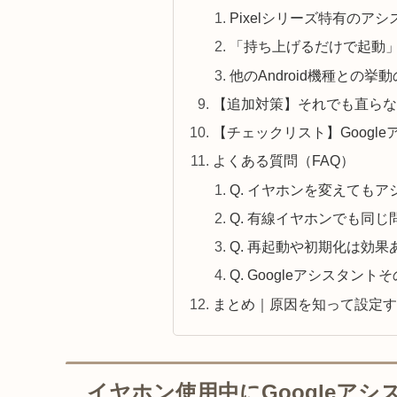
Pixelシリーズ特有のア
「持ち上げるだけで起動
他のAndroid機種との挙
【追加対策】それでも直らな
【チェックリスト】Googl
よくある質問（FAQ）
Q. イヤホンを変えても
Q. 有線イヤホンでも同
Q. 再起動や初期化は効
Q. Googleアシスタ
まとめ｜原因を知って設定す
イヤホン使用中にGoogleア