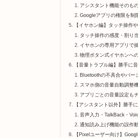
アシスタント機能そのも
Googleアプリの権限を
【イヤホン編】タッチ操作や
タッチ操作の感度・割り
イヤホンの専用アプリで
物理ボタン式イヤホンへ
【音量トラブル編】勝手に音
Bluetoothの不具合やバ
スマホ側の音量自動調整
アプリごとの音量設定も
【アシスタント以外】勝手に
音声入力・TalkBack・Voi
通知読み上げ機能の誤作
【Pixelユーザー向け】Go