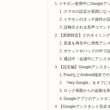
イヤホン使用中にGoogle
スマホの設定が原因にな
イヤホンのタッチ操作が
誤検出される音声コマン
【原因特定】どのタイミングで
音楽を再生中に突然アシ
ポケットやバッグの中で
通話中・会議中にアシス
【設定編】Googleアシス
PixelなどAndroid端
「Hey Google」をオフ
ロック画面からの起動を
Googleアプリのアシス
【Googleアシスタント完