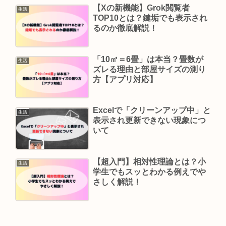
【Xの新機能】Grok閲覧者
生活
TOP10とは？鍵垢でも表示され
るのか徹底解説！
「10㎡＝6畳」は本当？畳数が
生活
ズレる理由と部屋サイズの測り
方【アプリ対応】
Excelで「クリーンアップ中」と
生活
表示され更新できない現象につ
いて
【超入門】相対性理論とは？小
生活
学生でもスッとわかる例えでや
さしく解説！