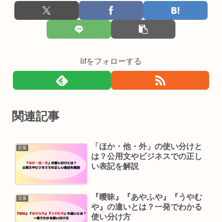
lifをフォローする
関連記事
「ほか・他・外」の使い分けと
言葉
は？公用文やビジネスでの正し
い表記を解説
『曖昧』『あやふや』『うやむ
言葉
や』の違いとは？一発でわかる
使い分け方