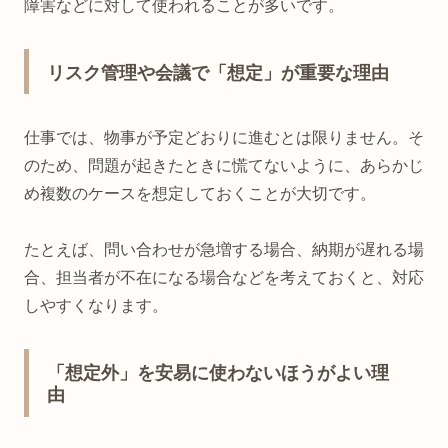
障害などに対して使われることが多いです。
リスク管理や会議で「想定」が重要な理由
仕事では、物事が予定どおりに進むとは限りません。そ
のため、問題が起きたときに慌てないように、あらかじ
め複数のケースを想定しておくことが大切です。
たとえば、問い合わせが急増する場合、納期が遅れる場
合、担当者が不在になる場合などを考えておくと、対応
しやすくなります。
「想定外」を安易に使わないほうがよい理
由