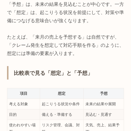
「予想」は、未来の結果を見込むことが中心です。一方
で「想定」は、起こりうる状況を前提にして、対策や準
備につなげる意味合いが強くなります。
たとえば、「来月の売上を予想する」は自然ですが、
「クレーム発生を想定して対応手順を作る」のように、
想定には準備の要素が入ります。
比較表で見る「想定」と「予想」
項目
想定
予想
考える対象
起こりうる状況や条件
未来の結果や展開
目的
備える・準備する
見込む・見通す
使われやすい場
リスク管理、会議、対
天気、売上、結果予