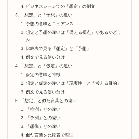
ビジネスシーンでの「想定」の例文
「想定」と「予想」の違い
予想の意味とニュアンス
想定と予想の違いは「備える視点」があるかどう
か
比較表で見る「想定」と「予想」
例文で見る使い分け
「想定」と「仮定」の違い
仮定の意味と特徴
想定と仮定の違いは「現実性」と「考える目的」
例文で見る使い分け
「想定」と似た言葉との違い
「推測」との違い
「予測」との違い
「想像」との違い
似た言葉を比較表で整理