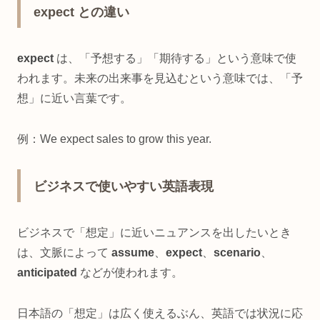
expect との違い
expect
は、「予想する」「期待する」という意味で使
われます。未来の出来事を見込むという意味では、「予
想」に近い言葉です。
例：We expect sales to grow this year.
ビジネスで使いやすい英語表現
ビジネスで「想定」に近いニュアンスを出したいとき
は、文脈によって
assume
、
expect
、
scenario
、
anticipated
などが使われます。
日本語の「想定」は広く使えるぶん、英語では状況に応