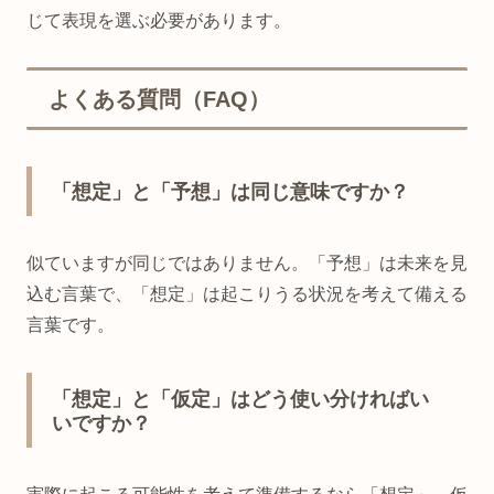
じて表現を選ぶ必要があります。
よくある質問（FAQ）
「想定」と「予想」は同じ意味ですか？
似ていますが同じではありません。「予想」は未来を見
込む言葉で、「想定」は起こりうる状況を考えて備える
言葉です。
「想定」と「仮定」はどう使い分ければい
いですか？