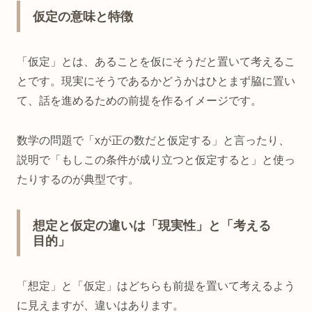
仮定の意味と特徴
「仮定」とは、あることを仮にそうだと置いて考えるこ
とです。現実にそうであるかどうかはひとまず脇に置い
て、話を進めるための前提を作るイメージです。
数学の問題で「xが正の数だと仮定する」と言ったり、
説明で「もしこの条件が成り立つと仮定すると」と使っ
たりするのが典型です。
想定と仮定の違いは「現実性」と「考える
目的」
「想定」と「仮定」はどちらも前提を置いて考えるよう
に見えますが、違いはあります。