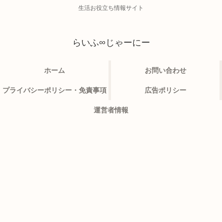
生活お役立ち情報サイト
らいふ∞じゃーにー
ホーム
お問い合わせ
プライバシーポリシー・免責事項
広告ポリシー
運営者情報