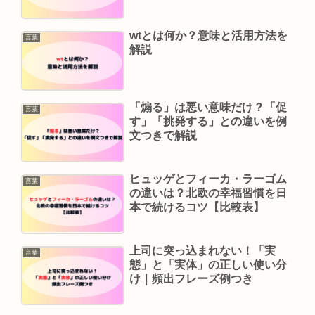
wtとは何か？意味と活用方法を
言葉
解説
「煽る」は悪い意味だけ？「促
言葉
す」「挑発する」との違いを例
文つきで解説
ヒュッゲとフィーカ・ラーゴム
言葉
の違いは？北欧の幸福習慣を日
本で続けるコツ【比較表】
上司に突っ込まれない！「実
言葉
態」と「実体」の正しい使い分
け｜頻出フレーズ例つき