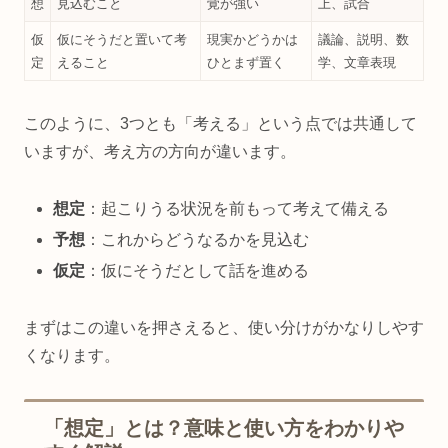
想
見込むこと
覚が強い
上、試合
仮
仮にそうだと置いて考
現実かどうかは
議論、説明、数
定
えること
ひとまず置く
学、文章表現
このように、3つとも「考える」という点では共通して
いますが、考え方の方向が違います。
想定
：起こりうる状況を前もって考えて備える
予想
：これからどうなるかを見込む
仮定
：仮にそうだとして話を進める
まずはこの違いを押さえると、使い分けがかなりしやす
くなります。
「想定」とは？意味と使い方をわかりや