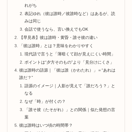
れがち
表記ゆれ（彼は誰時／彼誰時など）はあるが、読
みは同じ
会話で使うなら、言い換えでもOK
【早見表】彼は誰時・黄昏・誰そ彼の違い
「彼は誰時」とは？意味をわかりやすく
現代語で言うと「薄暗くて顔が見えにくい時間」
ポイントは“夕方そのもの”より「見分けにくさ」
彼は誰時の語源｜「彼は誰（かわたれ）」＝“あれは
誰だ？”
語源のイメージ｜人影が見えて「誰だろう？」と
なる
なぜ「時」が付くの？
「誰そ彼（たそがれ）」との関係｜似た発想の言
葉
彼は誰時はいつ頃の時間帯？