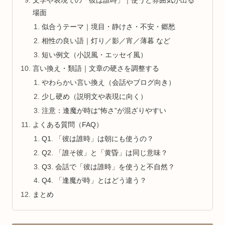
場面
似合うテーマ｜境目・静けさ・不安・郷愁
相性の良い語｜灯り／影／宵／薄暮 など
短い例文（小説風・エッセイ風）
言い換え・類語｜文章の硬さを調整する
やわらかい言い換え（会話やブログ向き）
少し硬め（説明文や表現に向く）
注意：逢魔が時は“怖さ”が混ざりやすい
よくある質問（FAQ）
Q1. 「彼は誰時」は朝にも使うの？
Q2. 「誰そ彼」と「黄昏」は同じ意味？
Q3. 会話で「彼は誰時」を使うと不自然？
Q4. 「逢魔が時」とはどう違う？
まとめ