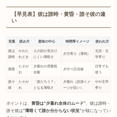
【早見表】彼は誰時・黄昏・誰そ彼の違
い
言葉
読み方
意味の中心
時間帯イメージ
使われ方
彼は
かわた
人の顔が見分け
文語・文
夕方寄り（薄明）
誰時
れどき
にくい薄暗さ
学寄り
たそが
夕暮れの雰囲気
日常でも
黄昏
夕方〜日没後
れ
全般
使う
誰そ
たそが
「誰だろう？」
夕暮れ（語源イメ
やや文学
彼
れ
となる薄暗さ
ージが近い）
寄り
ポイントは、
黄昏は“夕暮れ全体のムード”
、彼は誰時・
誰そ彼は
“薄暗くて誰か分からない状況”
が核になってい