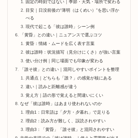
固定の時刻ではない｜季節・天気・場所で変わる
目安｜日没前後の“薄明（はくめい）”を思い浮か
べる
現代で起こる「彼は誰時」シーン例
「黄昏」との違い｜ニュアンスで選ぶコツ
黄昏：情緒・ムードを広く表す言葉
彼は誰時：状況描写（見分けにくさ）が強い言葉
使い分け例｜同じ場面でも印象が変わる
「誰そ彼」との違い｜混同しやすいポイントを整理
共通点｜どちらも「誰？」の感覚が核にある
違い｜読みと距離感が違う
覚え方｜語の形で覚えると間違いにくい
なぜ「彼は誰時」はあまり使われないのか
理由1：日常語は「夕方・夕暮れ」で足りる
理由2：読み方が難しく、誤読されやすい
理由3：「黄昏」「誰そ彼」と混同されやすい
文学や表現での「彼は誰時」｜使うと雰囲気が出る