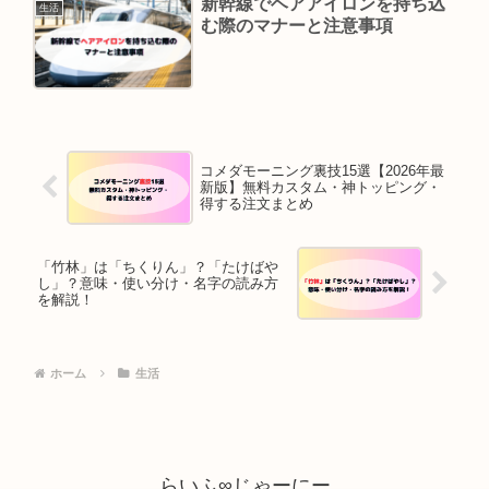
新幹線でヘアアイロンを持ち込
生活
む際のマナーと注意事項
コメダモーニング裏技15選【2026年最
新版】無料カスタム・神トッピング・
得する注文まとめ
「竹林」は「ちくりん」？「たけばや
し」？意味・使い分け・名字の読み方
を解説！
ホーム
生活
らいふ∞じゃーにー