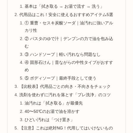
基本は「拭き取る → お湯で流す → 洗う」
代用品はこれ！安全に使えるおすすめアイテム5選
① 重曹・セスキ炭酸ソーダ｜油汚れに強いアル
カリ性
② パスタのゆで汁｜デンプンの力で油を包み込
む
③ ハンドソープ｜軽い汚れなら問題なし
④ 固形石けん｜昔ながらの中性タイプがおすす
め
⑤ ボディソープ｜最終手段として使う
【比較表】代用品ごとの向き・不向きをチェック
洗剤を使わずに汚れを落とす「プレ洗浄」のコツ
油汚れは「拭き取る」が最優先
40〜50℃のお湯で油を溶かす
ひどい汚れは「つけ置き」
【注意】これは絶対NG！代用してはいけないもの