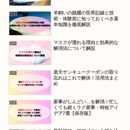
羊飼いの跳躍の世界記録と技
生活
術・体験前に知っておくべき基
本知識を徹底解説
マスクが濡れる理由と効果的な
生活
解消法について解説
楽天サンキュークーポンの取り
生活
忘れはこれで解決！活用法まと
め
家事がしんどい…を解消！忙し
生活
くても続くラク家事・時短アイ
デア7選【保存版】